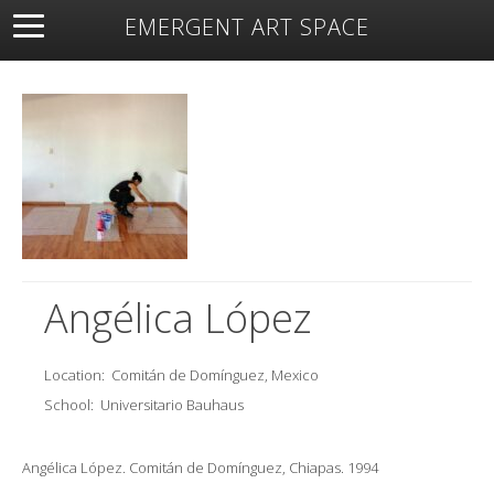
EMERGENT ART SPACE
About
Open Space
Artists
Featured Art
Exhibitions
Resources
Angélica López
Location:
Comitán de Domínguez, Mexico
School:
Universitario Bauhaus
Angélica López. Comitán de Domínguez, Chiapas. 1994