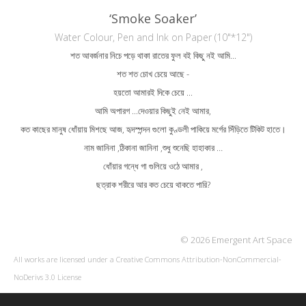
‘Smoke Soaker’
Water Colour, Pen and Ink on Paper (10"*12")
শত আবর্জনার নিচে পড়ে থাকা রাতের ফুল বই কিছু নই আমি...
শত শত চোখ চেয়ে আছে -
হয়তো আমারই দিকে চেয়ে ...
আমি অপারগ ...দেওয়ার কিছুই নেই আমার,
কত কাছের মানুষ ধোঁয়ায় মিশছে আজ, হৃদস্পন্দন গুলো কুণ্ডলী পাকিয়ে মর্গের সিঁড়িতে টিকিট হাতে।
নাম জানিনা ,ঠিকানা জানিনা ,শুধু শুনেছি হাহাকার …
ধোঁয়ার গন্ধে গা গুলিয়ে ওঠে আমার ,
ছত্রাক শরীরে আর কত চেয়ে থাকতে পারি?
© 2026 Emergent Art Space
All works are licensed under a
Creative Commons Attribution-NonCommercial-
NoDerivs 3.0 License